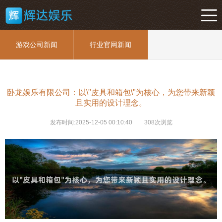
游戏公司新闻
行业官网新闻
卧龙娱乐有限公司：以\"皮具和箱包\"为核心，为您带来新颖
且实用的设计理念。
发布时间:2025-12-05 00:10:40
308次浏览