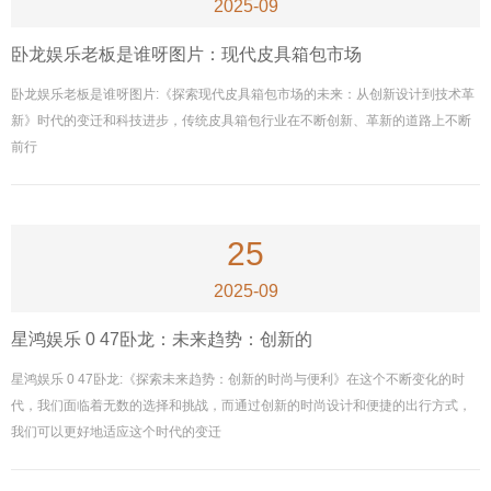
2025-09
卧龙娱乐老板是谁呀图片：现代皮具箱包市场
卧龙娱乐老板是谁呀图片:《探索现代皮具箱包市场的未来：从创新设计到技术革
新》时代的变迁和科技进步，传统皮具箱包行业在不断创新、革新的道路上不断
前行
25
2025-09
星鸿娱乐 0 47卧龙：未来趋势：创新的
星鸿娱乐 0 47卧龙:《探索未来趋势：创新的时尚与便利》在这个不断变化的时
代，我们面临着无数的选择和挑战，而通过创新的时尚设计和便捷的出行方式，
我们可以更好地适应这个时代的变迁