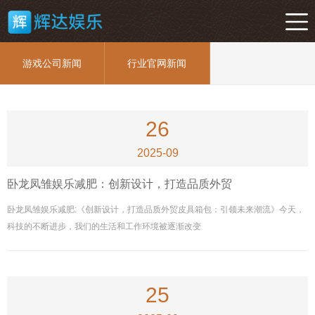
游戏公司新闻
行业官网新闻
26
2025-09
卧龙凤雏娱乐减肥：创新设计，打造品质外贸
卧龙凤雏娱乐减肥:《创新设计，打造品质外贸皮具箱包：引领未来潮流》今天，
科技的不断进步，我们的生活和工作环境被逐渐改变
25