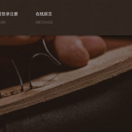
盟登录注册
在线留言
OIN
MESSAGE