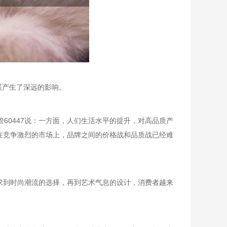
展产生了深远的影响。
管60447说：一方面，人们生活水平的提升，对高品质产
说：在竞争激烈的市场上，品牌之间的价格战和品质战已经难
需求到时尚潮流的选择，再到艺术气息的设计，消费者越来
。