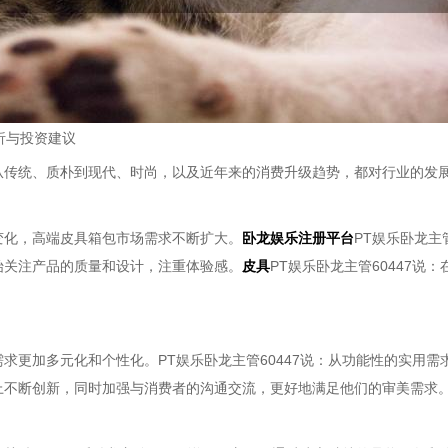
析与投资建议
从传统、质朴到现代、时尚，以及近年来的消费升级趋势，都对行业的发
变化，高端皮具箱包市场需求不断扩大。
卧龙娱乐注册平台
PT娱乐卧龙主
始关注产品的质量和设计，注重体验感。
皮具
PT娱乐卧龙主管60447
求更加多元化和个性化。PT娱乐卧龙主管60447说：从功能性的实用
上不断创新，同时加强与消费者的沟通交流，更好地满足他们的审美需求