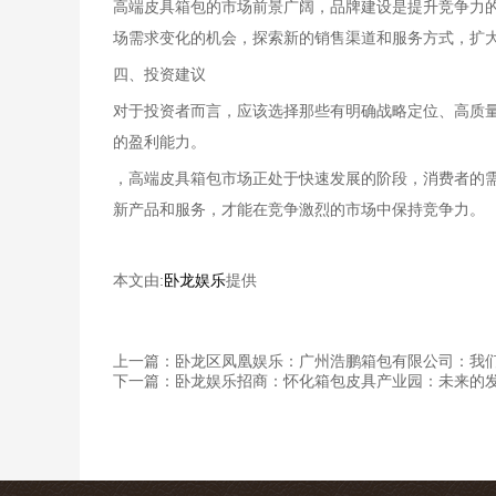
高端皮具箱包的市场前景广阔，品牌建设是提升竞争力的
场需求变化的机会，探索新的销售渠道和服务方式，扩
四、投资建议
对于投资者而言，应该选择那些有明确战略定位、高质量
的盈利能力。
，高端皮具箱包市场正处于快速发展的阶段，消费者的
新产品和服务，才能在竞争激烈的市场中保持竞争力。
本文由:
卧龙娱乐
提供
上一篇：卧龙区凤凰娱乐：广州浩鹏箱包有限公司：我
下一篇：卧龙娱乐招商：怀化箱包皮具产业园：未来的