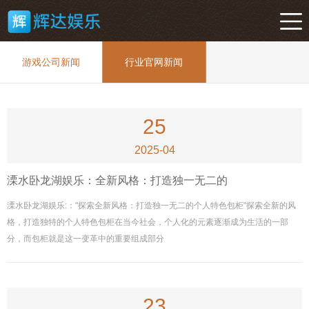
游戏公司新闻
行业官网新闻
25
2025-04
溧水卧龙湖娱乐：全新风格：打造独一无二的
溧水卧龙湖娱乐:："探索全新风格：打造独一无二的个人特色包柜"探索全新的风
格，打造独特的个人特色包柜在当今社会，个人化的元素逐渐成为生活的一部
分，而包柜就是这一变革中的重要组成部分
23