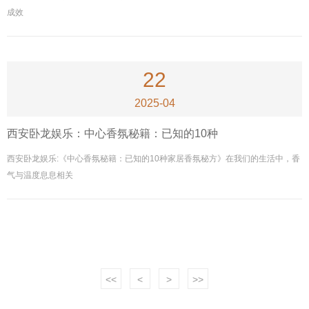
成效
22
2025-04
西安卧龙娱乐：中心香氛秘籍：已知的10种
西安卧龙娱乐:《中心香氛秘籍：已知的10种家居香氛秘方》在我们的生活中，香
气与温度息息相关
<<
<
>
>>